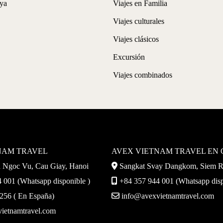
ya
Viajes en Familia
Viajes culturales
Viajes clásicos
Excursión
Viajes combinados
NAM TRAVEL
AVEX VIETNAM TRAVEL EN
Ngoc Vu, Cau Giay, Hanoi
Sangkat Svay Dangkom, Siem 
 001 (Whatsapp disponible )
+84 357 944 001 (Whatsapp disp
56 ( En España)
info@avexvietnamtravel.com
ietnamtravel.com