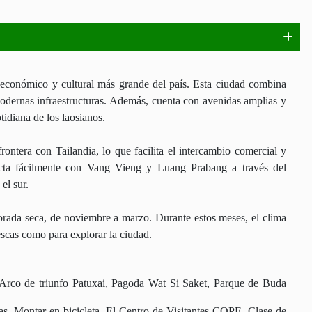
o, económico y cultural más grande del país. Esta ciudad combina
 modernas infraestructuras. Además, cuenta con avenidas amplias y
tidiana de los laosianos.
frontera con Tailandia, lo que facilita el intercambio comercial y
necta fácilmente con Vang Vieng y Luang Prabang a través del
 el sur.
porada seca, de noviembre a marzo. Durante estos meses, el clima
escas como para explorar la ciudad.
Arco de triunfo Patuxai, Pagoda Wat Si Saket, Parque de Buda
as, Montar en bicicleta, El Centro de Visitantes COPE, Clase de