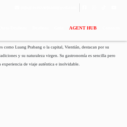
info@avexvietnamtravel.com
Otros Destinos
Destinos
Guía
AGENT HUB
Contacto
s como Luang Prabang o la capital, Vientián, destacan por su
radiciones y su naturaleza virgen. Su gastronomía es sencilla pero
 experiencia de viaje auténtica e inolvidable.