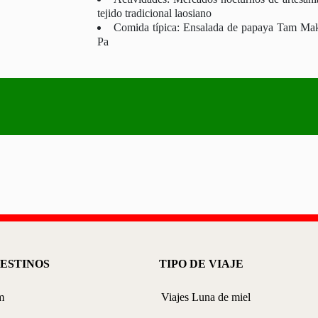
tejido tradicional laosiano
Comida típica: Ensalada de papaya Tam Ma
Pa
ESTINOS
TIPO DE VIAJE
m
Viajes Luna de miel