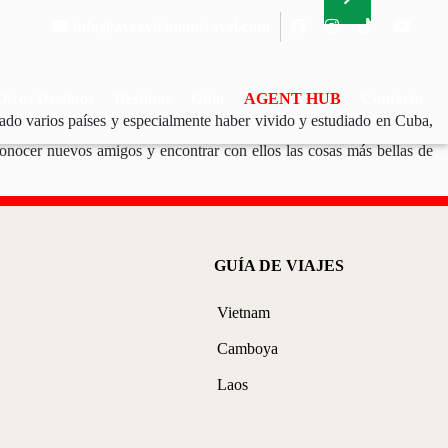
Next
info@avexvietnamtravel.com
Otros Destinos
Destinos
Guía
AGENT HUB
Contacto
tado varios países y especialmente haber vivido y estudiado en Cuba,
: conocer nuevos amigos y encontrar con ellos las cosas más bellas de
GUÍA DE VIAJES
Vietnam
Camboya
Laos