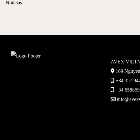
Noticias
AVEX VIET
169 Nguyen 
+84 357 944
+34 6588592
info@avexv