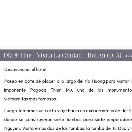
Día 8:
Hue - Visita La Ciudad - Hoi An (D, A)
20
Desayuno en el hotel.
Paseo en bote de placer a lo largo del río Huong para visitar 
imponente Pagoda Thien Mu, uno de los monumento
vietnamitas más famosos.
Luego tomamos un corto viaje hacia un exuberante valle del r
donde se construyeron siete tumbas para siete emperadore
Nguyen. Visitaremos dos de las tumbas: la tumba de Tu Duc y 