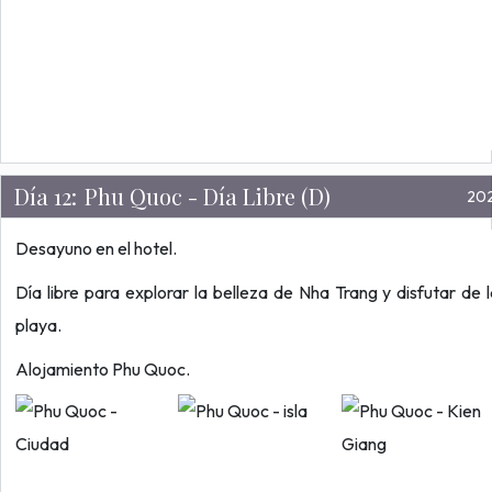
Día 12:
Phu Quoc - Día Libre (D)
20
Desayuno en el hotel.
Día libre para explorar la belleza de Nha Trang y disfutar de 
playa.
Alojamiento Phu Quoc.