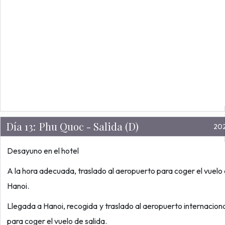
Día 13:
Phu Quoc - Salida (D)
20
Desayuno en el hotel
A la hora adecuada, traslado al aeropuerto para coger el vuelo
Hanoi.
Llegada a Hanoi, recogida y traslado al aeropuerto internacion
para coger el vuelo de salida.