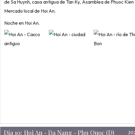
de Sa Huynh, casa antigua de Tan Ky, Asamblea de Phuoc Kien
Mercado local de Hoi An.
Noche en Hoi An.
Día 10:
Hoi An - Da Nang - Phu Quoc (D)
20