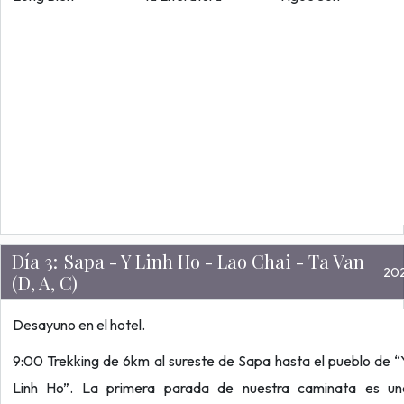
Día 3:
Sapa - Y Linh Ho - Lao Chai - Ta Van
20
(D, A, C)
Desayuno en el hotel.
9:00 Trekking de 6km al sureste de Sapa hasta el pueblo de 
Linh Ho”. La primera parada de nuestra caminata es un