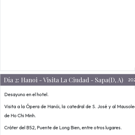
Día 2:
Hanoi - Visita La Ciudad - Sapa(D, A)
20
Desayuno en el hotel.
Visita a la Ópera de Hanói, la catedral de S. José y al Mausol
de Ho Chi Minh.
Cráter del B52, Puente de Long Bien, entre otros lugares.