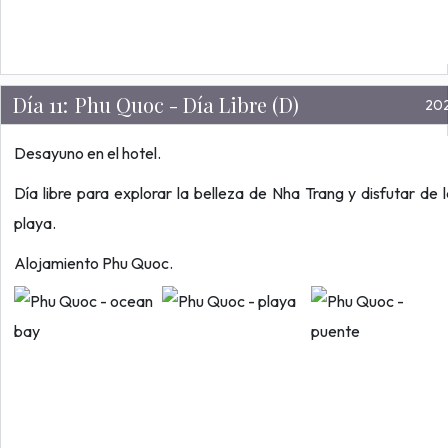
Día 11:
Phu Quoc - Día Libre (D)
20
Desayuno en el hotel.
Día libre para explorar la belleza de Nha Trang y disfutar de 
playa.
Alojamiento Phu Quoc.