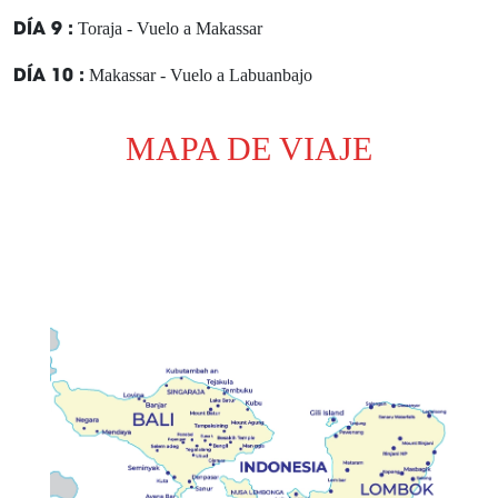
DÍA 9 :
Toraja - Vuelo a Makassar
DÍA 10 :
Makassar - Vuelo a Labuanbajo
DÍA 11 :
Labuanbajo - Día libre
MAPA DE VIAJE
DÍA 12 :
Crucero por el parque nacional de dragones
DÍA 13 :
Labuanbajo - Vuelo a Bali
DÍA 14 :
Ubud - Visita la ciudad
DÍA 15 :
Ubud - Día libre
DÍA 16 :
Bali - Visita la ciudad
DÍA 17 :
Ubud - Día libre
DÍA 18 :
Bali - Salida