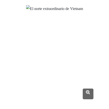
DÍA 13 :
Bahía de Ha Long - Hanoi
DÍA 14 :
Hanoi - Salida