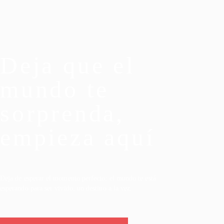
Deja que el
mundo te
sorprenda,
empieza aquí
Deja de esperar el momento perfecto: el mundo te está
esperando para ser vivido, un destino a la vez.