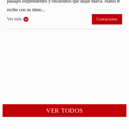
cuentros que dejan marca. Hanoi te
Tu viaje a Vietnam de 15 d
ritmo frenético de las calle
templos, sus cafés...
Contáctanos
Ver más
VER TODOS