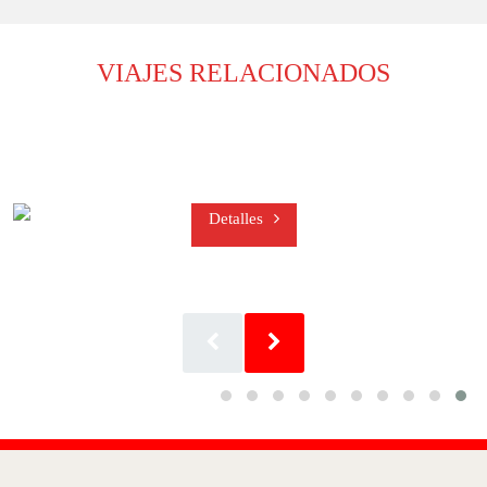
VIAJES RELACIONADOS
Detalles
WHAT EXACTLY DEFINES A
PREMIUM COMPANION
EXPERIENCE IN ISTANBUL?