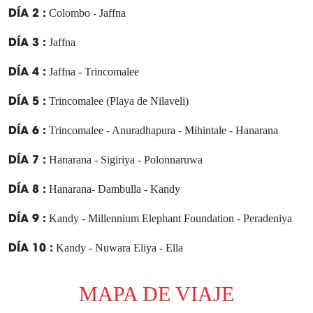
DÍA 2 :
Colombo - Jaffna
DÍA 3 :
Jaffna
DÍA 4 :
Jaffna - Trincomalee
DÍA 5 :
Trincomalee (Playa de Nilaveli)
DÍA 6 :
Trincomalee - Anuradhapura - Mihintale - Hanarana
DÍA 7 :
Hanarana - Sigiriya - Polonnaruwa
DÍA 8 :
Hanarana- Dambulla - Kandy
DÍA 9 :
Kandy - Millennium Elephant Foundation - Peradeniya
DÍA 10 :
Kandy - Nuwara Eliya - Ella
DÍA 11 :
Ella - P.N. Yala - Tissamaharama
MAPA DE VIAJE
DÍA 12 :
Tissamaharama - Galle - Ahungalla