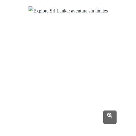
DÍA 13 :
Ahungalla - Aeropuerto Colombo