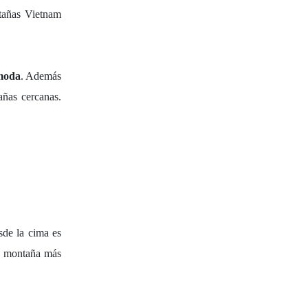
tañas Vietnam
moda
. Además
añas cercanas.
sde la cima es
la montaña más