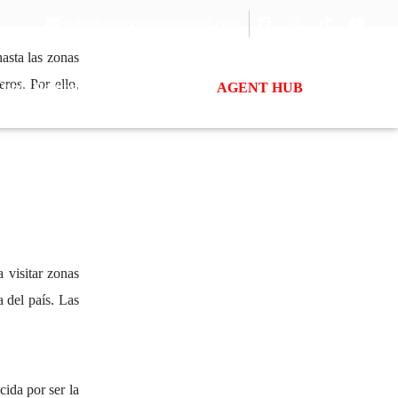
info@avexvietnamtravel.com
asta las zonas
eros. Por ello,
Otros Destinos
Destinos
Guía
AGENT HUB
Contacto
a visitar zonas
a del país. Las
ida por ser la