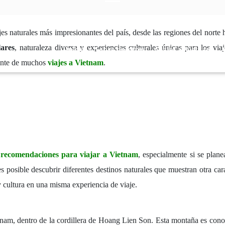
s naturales más impresionantes del país, desde las regiones del norte h
lares
, naturaleza diversa y experiencias culturales únicas para los viaj
Inicio
Sobre nosotros
Viajes a Vietnam
sante de muchos
viajes a Vietnam
.
s
recomendaciones para viajar a Vietnam
, especialmente si se plane
es posible descubrir diferentes destinos naturales que muestran otra car
 cultura en una misma experiencia de viaje.
etnam, dentro de la cordillera de Hoang Lien Son. Esta montaña es conoc