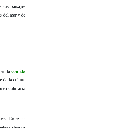
 sus paisajes
s del mar y de
brir la
comida
e de la cultura
ura culinaria
ares
. Entre las
ales
rodeados