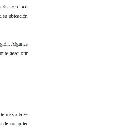
mado por cinco
 a su ubicación
egión. Algunas
rmite descubrir
rte más alta se
ro de cualquier