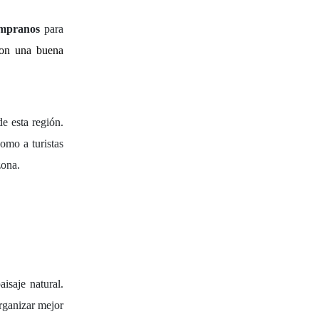
empranos
para
Con una buena
e esta región.
como a turistas
zona.
isaje natural.
rganizar mejor